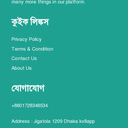
many more things
in our platform.
কুইক লিঙ্কস
Privacy Policy
Terms & Condition
Contact Us
About Us
যোগাযোগ
+8801728348534
Address : Jigatola 1209 Dhaka
kx8app