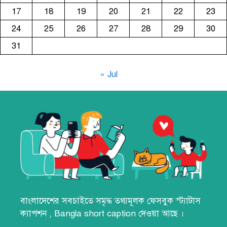
17
18
19
20
21
22
23
24
25
26
27
28
29
30
31
« Jul
বাংলাদেশের সবচাইতে সমৃদ্ধ তথ্যমূলক
ফেসবুক স্ট্যাটাস
ক্যাপশন
,
Bangla short caption
দেওয়া আছে ।