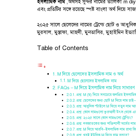
ইসলামিক নাম
,অর্থসহ সুন্দর নামের তালিকা m 
এবং প্রতিটির সঙ্গে রয়েছে স্পষ্ট বাংলা অর্থ দিয়ে স
২০২৫ সালে ছেলেদের নামের ট্রেন্ডে ছোট ও আধুনি
মুরসাল, মুস্তাফা, মাহদী, মুনতাসির, মুহাইমিন ইত
Table of Contents
M দিয়ে ছেলেদের ইসলামিক নাম ও অর্থ
M দিয়ে ছেলেদের ইসলামিক নাম
FAQs – M দিয়ে ইসলামিক নাম নিয়ে সাধারণ প্র
প্রশ্ন: M (ম) দিয়ে সবচেয়ে জনপ্রিয় ইসল
প্রশ্ন: ছেলেদের জন্য ছোট M দিয়ে নাম চা
প্রশ্ন: আধুনিক স্টাইলে M দিয়ে নতুন নাম 
প্রশ্ন: কোন নামগুলো কুরআনী উৎস থেকে 
প্রশ্ন: ২০২৫ সালে কোন নামগুলো ট্রেন্ডিং?
প্রশ্ন: নবজাতকের জন্য শক্তিশালী অর্থের 
প্রশ্ন: M দিয়ে আরবি–ইসলামিক নাম রাখা কি 
প্রশ্ন: খুবই ইউনিক M দিয়ে নাম বলবে?