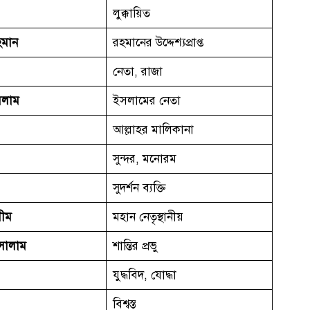
লুক্কায়িত
হমান
রহমানের উদ্দেশ্যপ্রাপ্ত
নেতা, রাজা
সলাম
ইসলামের নেতা
আল্লাহর মালিকানা
সুন্দর, মনোরম
সুদর্শন ব্যক্তি
রীম
মহান নেতৃস্থানীয়
সালাম
শান্তির প্রভু
যুদ্ধবিদ, যোদ্ধা
বিশ্বস্ত