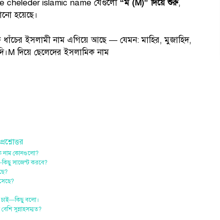
diye cheleder islamic name যেগুলো
“ম (M)” দিয়ে শুরু
,
াজানো হয়েছে।
ক ধাঁচের ইসলামী নাম এগিয়ে আছে — যেমন: মাহির, মুজাহিদ,
্যাদি।M দিয়ে ছেলেদের ইসলামিক নাম
শ্নোত্তর
ামিক নাম কোনগুলো?
ই—কিছু সাজেস্ট করবে?
আছে?
এসেছে?
নাম চাই—কিছু বলো।
বেশি সুন্নাহসম্মত?