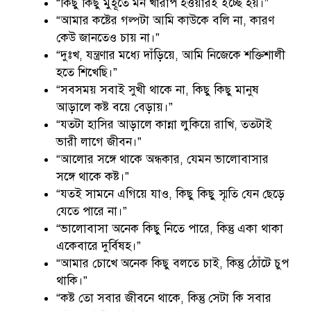
“কিছু কিছু মুহূর্তে মন খারাপ হওয়ারই ইচ্ছে হয়।”
“আমার কষ্টের গল্পটা আমি কাউকে বলি না, কারণ
কেউ জানতেও চায় না।”
“দুঃখ, যন্ত্রণার মধ্যে দাঁড়িয়ে, আমি নিজেকে শক্তিশালী
হতে শিখেছি।”
“সবসময় সবাই সুখী থাকে না, কিছু কিছু মানুষ
আড়ালে কষ্ট বয়ে বেড়ায়।”
“যতটা হাসির আড়ালে কান্না লুকিয়ে রাখি, ততটাই
ভারী লাগে জীবন।”
“আলোর সঙ্গে থাকে অন্ধকার, যেমন ভালোবাসার
সঙ্গে থাকে কষ্ট।”
“যতই সামনে এগিয়ে যাও, কিছু কিছু স্মৃতি যেন ছেড়ে
যেতে পারে না।”
“ভালোবাসা অনেক কিছু নিতে পারে, কিন্তু একা থাকা
একেবারে দুর্বিষহ।”
“আমার চোখে অনেক কিছু বলতে চাই, কিন্তু ঠোঁটে চুপ
থাকি।”
“কষ্ট তো সবার জীবনে থাকে, কিন্তু সেটা কি সবার