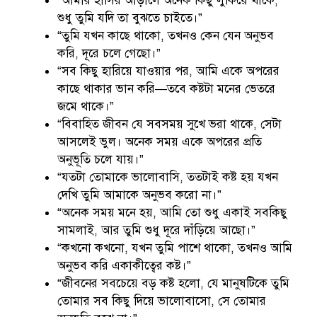
“আমার হাসির আড়ালে অনেক কিছু লুকিয়ে থাকে,
শুধু তুমি যদি তা বুঝতে চাইতে।”
“তুমি যখন কাছে থাকো, তখনও কেন যেন অনুভব
করি, দূরে চলে গেছো।”
“সব কিছু হারিয়ে যাওয়ার পর, আমি একে অপরের
কাছে থাকার ভান করি—তবে কষ্টটা মনের ভেতরে
জমে থাকে।”
“বিবাহিত জীবন যে সবসময় সুখে ভরা থাকে, সেটা
আসলেই ভুল। অনেক সময় একে অপরের প্রতি
অনুভূতি চলে যায়।”
“যতটা তোমাকে ভালোবাসি, ততটাই কষ্ট হয় যখন
দেখি তুমি আমাকে অনুভব করো না।”
“অনেক সময় মনে হয়, আমি তো শুধু একাই সবকিছু
সামলাই, আর তুমি শুধু দূরে দাঁড়িয়ে আছো।”
“কখনো কখনো, যখন তুমি পাশে থাকো, তখনও আমি
অনুভব করি একাকীত্বের কষ্ট।”
“জীবনের সবচেয়ে বড় কষ্ট হলো, যে মানুষটিকে তুমি
তোমার সব কিছু দিয়ে ভালোবাসো, সে তোমার