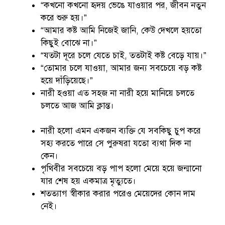
“কখনো কখনো হৃদয় ভেঙে যাওয়ার পর, জীবন নতুন
করে শুরু হয়।”
“আমার কষ্ট আমি নিজেই জানি, কেউ দেখলে হয়তো
কিছুই বোঝে না।”
“যতটা দূরে চলে যেতে চাই, ততটাই কষ্ট বেড়ে যায়।”
“তোমার চলে যাওয়া, আমার জন্য সবচেয়ে বড় কষ্ট
হয়ে দাঁড়িয়েছে।”
নারী হওয়া এত সহজ না নারী হয়ে মানিয়ে চলতে
চলতে আজ আমি ক্লান্ত।
নারী হলো এমন একজন ব্যক্তি যে সবকিছু চুপ করে
সহ্য করতে পারে সে পুরুষরা যতো ব্যথা দিক না
কেন।
পৃথিবীর সবচেয়ে বড় পাপ হলো মেয়ে হয়ে জন্মানো
যার শেষ হয় একমাত্র মৃত্যুতে।
শতত্যাগ স্বীকার করার পরেও মেয়েদের কোন দাম
নেই।