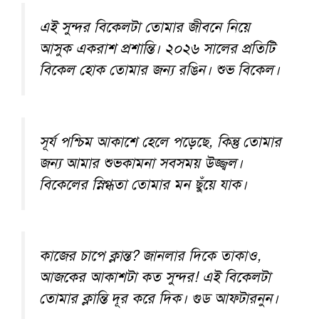
এই সুন্দর বিকেলটা তোমার জীবনে নিয়ে
আসুক একরাশ প্রশান্তি। ২০২৬ সালের প্রতিটি
বিকেল হোক তোমার জন্য রঙিন। শুভ বিকেল।
সূর্য পশ্চিম আকাশে হেলে পড়েছে, কিন্তু তোমার
জন্য আমার শুভকামনা সবসময় উজ্জ্বল।
বিকেলের স্নিগ্ধতা তোমার মন ছুঁয়ে যাক।
কাজের চাপে ক্লান্ত? জানলার দিকে তাকাও,
আজকের আকাশটা কত সুন্দর! এই বিকেলটা
তোমার ক্লান্তি দূর করে দিক। গুড আফটারনুন।