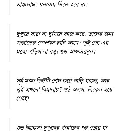
ভাঙালাম। ধন্যবাদ দিতে হবে না।
দুপুরে যারা না ঘুমিয়ে কাজ করে, তাদের জন্য
জান্নাতের স্পেশাল চাবি আছে। তুই তো এর
মধ্যে পড়িস না বন্ধু! গুড আফটারনুন।
সূর্য মামা ডিউটি শেষ করে বাড়ি যাচ্ছে, আর
তুই এখনো বিছানায়? ওঠ অলস, বিকেল হয়ে
গেছে!
শুভ বিকেল! দুপুরের খাবারের পর তোর যা