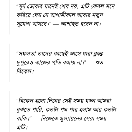
“সূর্য ডোবার মানেই শেষ নয়, এটি কেবল মনে
করিয়ে দেয় যে আগামীকাল আবার নতুন
সুযোগ আসবে।” — আশাহত হবেন না।
“সফলতা তাদের কাছেই আসে যারা ক্লান্ত
দুপুরেও কাজের গতি কমায় না।” — শুভ
বিকেল।
“বিকেল হলো দিনের সেই সময় যখন আমরা
বুঝতে পারি, কতটা পথ পার হলাম আর কতটা
বাকি।” — নিজেকে মূল্যায়নের সেরা সময়
এটি।