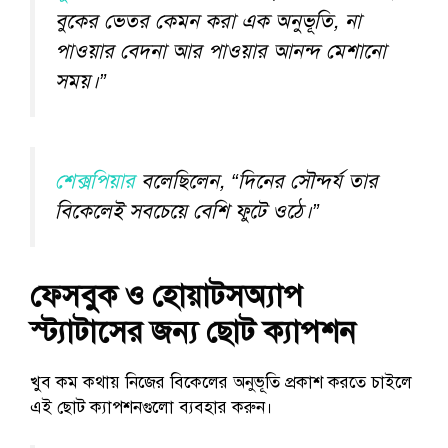
বুকের ভেতর কেমন করা এক অনুভূতি, না
পাওয়ার বেদনা আর পাওয়ার আনন্দ মেশানো
সময়।”
শেক্সপিয়ার
বলেছিলেন, “দিনের সৌন্দর্য তার
বিকেলেই সবচেয়ে বেশি ফুটে ওঠে।”
ফেসবুক ও হোয়াটসঅ্যাপ
স্ট্যাটাসের জন্য ছোট ক্যাপশন
খুব কম কথায় নিজের বিকেলের অনুভূতি প্রকাশ করতে চাইলে
এই ছোট ক্যাপশনগুলো ব্যবহার করুন।