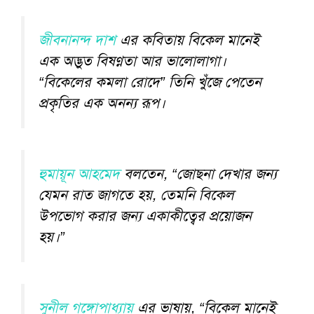
জীবনানন্দ দাশ
এর কবিতায় বিকেল মানেই
এক অদ্ভুত বিষণ্ণতা আর ভালোলাগা।
“বিকেলের কমলা রোদে” তিনি খুঁজে পেতেন
প্রকৃতির এক অনন্য রূপ।
হুমায়ূন আহমেদ
বলতেন, “জোছনা দেখার জন্য
যেমন রাত জাগতে হয়, তেমনি বিকেল
উপভোগ করার জন্য একাকীত্বের প্রয়োজন
হয়।”
সুনীল গঙ্গোপাধ্যায়
এর ভাষায়, “বিকেল মানেই