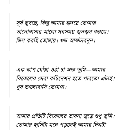
সূর্য ডুবছে, কিন্তু আমার হৃদয়ে তোমার
ভালোবাসার আলো সবসময় জ্বলজ্বল করছে।
মিস করছি তোমায়। গুড আফটারনুন।
এক কাপ ধোঁয়া ওঠা চা আর তুমি—আমার
বিকেলের সেরা কম্বিনেশন হতে পারতো এটাই।
খুব ভালোবাসি তোমায়।
আমার প্রতিটি বিকেলের ভাবনা জুড়ে শুধু তুমি।
তোমার হাসিটা মনে পড়লেই আমার দিনটা