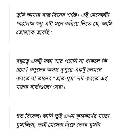
তুমি আমার ব্যস্ত দিনের শান্তি। এই মেসেজটা
পাঠালাম শুধু এটা মনে করিয়ে দিতে যে, আমি
তোমাকে ভাবছি।
বন্ধুত্বে একটু মজা আর পচানি না থাকলে কি
চলে? বন্ধুদের অলস দুপুরে একটু চনমনে
করতে বা তাদের “ভাত-ঘুম” নষ্ট করতে এই
মজার বার্তাগুলো সেরা।
শুভ বিকেল! জানি তুই এখন কুম্ভকর্ণের মতো
ঘুমাচ্ছিস, তাই মেসেজ দিয়ে তোর ঘুমটা