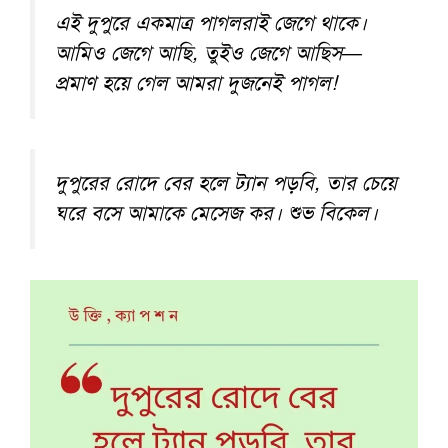
এই দুপুরে একমাত্র পাগলরাই জেগে থাকে।
আমিও জেগে আছি, তুইও জেগে আছিস—
প্রমাণ হয়ে গেল আমরা দুজনেই পাগল!
দুপুরের রোদে বের হলে ট্যান পড়বি, তার চেয়ে
ঘরে বসে আমাকে মেসেজ কর। শুভ বিকেল।