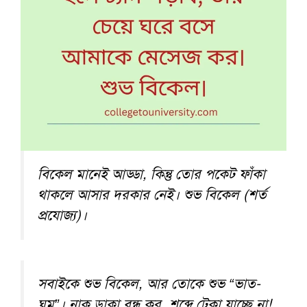
বিকেল মানেই আড্ডা, কিন্তু তোর পকেট ফাঁকা
থাকলে আসার দরকার নেই। শুভ বিকেল (শর্ত
প্রযোজ্য)।
সবাইকে শুভ বিকেল, আর তোকে শুভ “ভাত-
ঘুম”। নাক ডাকা বন্ধ কর, শব্দে টেকা যাচ্ছে না!