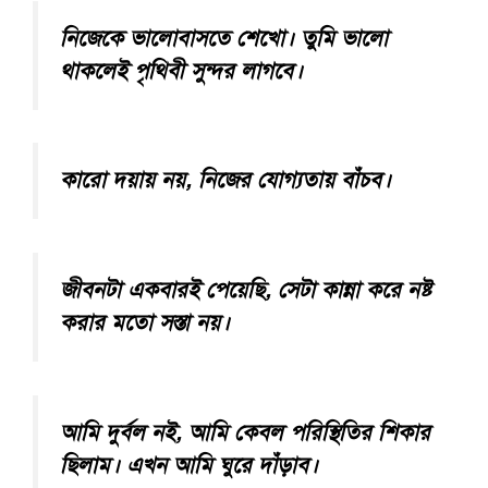
নিজেকে ভালোবাসতে শেখো। তুমি ভালো
থাকলেই পৃথিবী সুন্দর লাগবে।
কারো দয়ায় নয়, নিজের যোগ্যতায় বাঁচব।
জীবনটা একবারই পেয়েছি, সেটা কান্না করে নষ্ট
করার মতো সস্তা নয়।
আমি দুর্বল নই, আমি কেবল পরিস্থিতির শিকার
ছিলাম। এখন আমি ঘুরে দাঁড়াব।