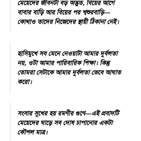
মেয়েদের জীবনটা বড় অদ্ভুত, বিয়ের আগে
বাবার বাড়ি আর বিয়ের পর শ্বশুরবাড়ি—
কোথাও তাদের নিজেদের স্থায়ী ঠিকানা নেই।
হাসিমুখে সব মেনে নেওয়াটা আমার দুর্বলতা
নয়, ওটা আমার পারিবারিক শিক্ষা। কিন্তু
তোমরা সেটাকে আমার দুর্বলতা ভেবে আঘাত
করো।
সংসার সুখের হয় রমণীর গুণে—এই প্রবাদটি
মেয়েদের ঘাড়ে সব দোষ চাপানোর একটা
কৌশল মাত্র।