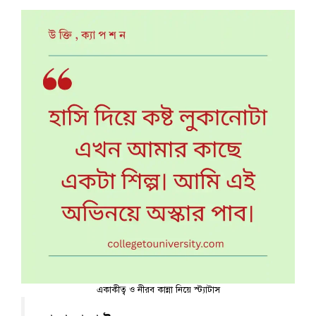
একাকীত্ব ও নীরব কান্না নিয়ে স্ট্যাটাস