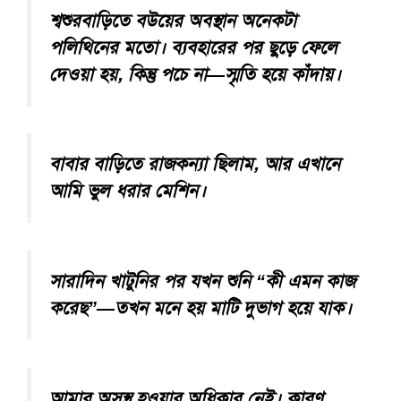
শ্বশুরবাড়িতে বউয়ের অবস্থান অনেকটা
পলিথিনের মতো। ব্যবহারের পর ছুড়ে ফেলে
দেওয়া হয়, কিন্তু পচে না—স্মৃতি হয়ে কাঁদায়।
বাবার বাড়িতে রাজকন্যা ছিলাম, আর এখানে
আমি ভুল ধরার মেশিন।
সারাদিন খাটুনির পর যখন শুনি “কী এমন কাজ
করেছ”—তখন মনে হয় মাটি দুভাগ হয়ে যাক।
আমার অসুস্থ হওয়ার অধিকার নেই। কারণ