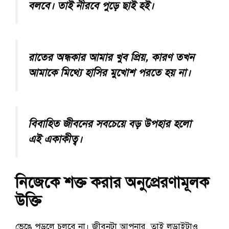
বলবে। তাই নীরবে পুড়ে ছাই হই।
রাতের অন্ধকার আমার খুব প্রিয়, কারণ তখন
আমাকে মিথ্যে হাসির মুখোশ পরতে হয় না।
বিবাহিত জীবনের সবচেয়ে বড় উপহার হলো
এই একাকীত্ব।
নিজেকে শক্ত করার অনুপ্রেরণামূলক
উক্তি
ভেঙে পড়লে চলবে না। জীবনটা আপনার, তাই লড়াইটাও