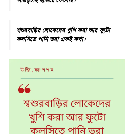
অস্তিত্বটাই হারিয়ে ফেলেছি।
শ্বশুরবাড়ির লোকেদের খুশি করা আর ফুটো
কলসিতে পানি ভরা একই কথা।