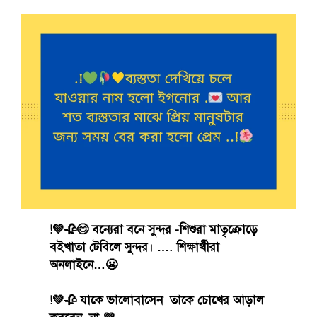
!💚🥀😊 বন‍্যেরা বনে সুন্দর -শিশুরা মাতৃক্রোড়ে
বইখাতা টেবিলে সুন্দর। …. শিক্ষার্থীরা
অনলাইনে…😬
!💚🥀 যাকে ভালোবাসেন তাকে চোখের আড়াল