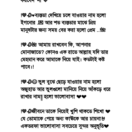
করবেন না 💜
!💚🥀♥ব্যস্ততা দেখিয়ে চলে যাওয়ার নাম হলো
ইগনোর .💌 আর শত ব্যস্ততার মাঝে প্রিয়
মানুষটার জন্য সময় বের করা হলো প্রেম ..!️🌺
!💚🥀🌺 আমায় রাখবেন কি, আপনার
মোনাজাতে? কোনও এক রাতে আল্লাহ যদি তার
মেহমান করে আমাকে নিয়ে যাই। কতটাই কষ্ট
পাবে।!
!💚🥀😊 ভুল বুঝে ছেড়ে যাওয়ার নাম হলো
অজুহাত আর ভুলগুলো মানিয়ে নিয়ে আঁকড়ে ধরে
রাখার নাম༎ হলো ভালোবাসা 💔💔
!💚🥀জীবনে তাকে নিয়েই খুশি থাকতে শিখো 💔
যে তোমাকে পেয়ে অন্য কাঊকে আর চায়না🤘
একতরফা ভালোবাসা সবচেয়ে সুন্দর অনুভূতি💔