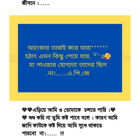
জীবনে ।……
💚💚এড়িয়ে আমি ও তোমাকে চলতে পারি ।💚
💚 শুশু করি না তুমি কষ্ট পাবে বলে । কারণ আমি
জানি কাউকে কষ্ট দিয়ে আমি সুখে থাকতে
পারবো না।…… !!!