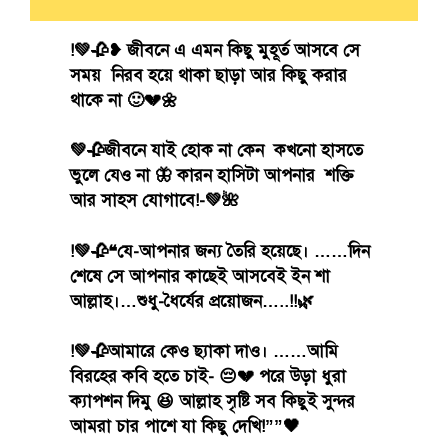
!💚🥀❥ জীবনে এ এমন কিছু মুহূর্ত আসবে সে
সময় নিরব হয়ে থাকা ছাড়া আর কিছু করার
থাকে না 🙂💔🌼
💚🥀জীবনে যাই হোক না কেন কখনো হাসতে
ভুলে যেও না 🦋 কারন হাসিটা আপনার শক্তি
আর সাহস যোগাবে!-💚🌺
!💚🥀❝যে-আপনার জন্য তৈরি হয়েছে। ……দিন
শেষে সে আপনার কাছেই আসবেই ইন শা
আল্লাহ।…শুধু-ধৈর্যের প্রয়োজন…..!!🌿
!💚🥀আমারে কেও ছ্যাকা দাও। ……আমি
বিরহের কবি হতে চাই- 😔💔 পরে উড়া ধুরা
ক্যাপশন দিমু 😆 আল্লাহ সৃষ্টি সব কিছুই সুন্দর
আমরা চার পাশে যা কিছু দেখি!””🖤