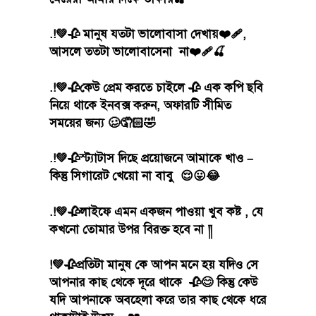
.!💚🥀 মানুষ যতটা ভালোবাসা দেখায়❤️‍🩹,
আসলে ততটা ভালোবাসেনা না❤️‍🩹🍒
.!💚🥀কেউ প্রেম করতে চাইলে 🥀 এক কপি ছবি
নিয়ে থাকে ইনবক্স করুন, অফারটি সীমিত
সময়ের জন্য 🥴🤦🏻🤣
.!💚🥀স্ট্যাটাস দিছে প্রয়োজনে আমাকে খাও –
কিন্তু সিগারেট খেয়ো না বাবু 😌😛😂
.!💚🥀লাইফে এমন একজন পাওয়া খুব কষ্ট , যে
কখনো তোমার উপর বিরক্ত হবে না ༎
!💚🥀প্রতিটা মানুষ কে আপন মনে হয় যদিও সে
আপনার কাছ থেকে দূরে থাকে 🥀😊 কিন্তু কেউ
যদি আপনাকে অবহেলা করে তার কাছ থেকে ধরে