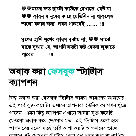
💚💚মনের ক্ষত স্থানটা কাউকে দেখাতে যেউ না
💚💚 কারন মানুষের কাছে মেডিসিন না থাকলেও
ভালো করার জন্য লবন থাকবেই।…… !!!
মুখের হাসি সুখের কারণ বুঝায় না, 💚💚 মাঝে
মাঝে বুঝায় যে, আপনি কতটা কষ্ট বেদনা লুকাতে
পারেন।…… !!!
অবাক করা
ফেসবুক
স্ট্যাটাস
ক্যাপশন
কিছু অবাক করা ফেসবুক স্ট্যাটাস আমরা আমাদের আজকের
এই পর্বে যুক্ত করেছি। এখানে আপনারা ইউনিক ক্যাপশন খুঁজে
পাবেন। এমন কিছু ক্যাপশন এখানে আমরা যুক্ত করেছি
যেগুলো অবাক করে দেওয়ার মত। এই স্ট্যাটাস গুলো হবে
আপনাদের মনের মতই তাই আশা করছি আপনাদের ভালো
লাগবে এই ফেসবুক স্ট্যাটাস গুলো তো চলুন কথা না বাড়িয়ে