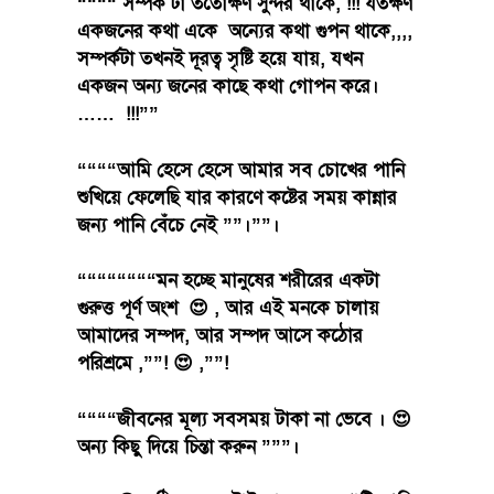
““““ সম্পর্ক টা ততোক্ষণ সুন্দর থাকে, !!! যতক্ষণ
একজনের কথা একে অন্যের কথা গুপন থাকে,,,,
সম্পর্কটা তখনই দূরত্ব সৃষ্টি হয়ে যায়, যখন
একজন অন্য জনের কাছে কথা গোপন করে।
…… !!!””
““““আমি হেসে হেসে আমার সব চোখের পানি
শুখিয়ে ফেলেছি যার কারণে কষ্টের সময় কান্নার
জন্য পানি বেঁচে নেই ””।””।
““““““““মন হচ্ছে মানুষের শরীরের একটা
গুরুত্ত পূর্ণ অংশ 😍 , আর এই মনকে চালায়
আমাদের সম্পদ, আর সম্পদ আসে কঠোর
পরিশ্রমে ,””! 😍 ,””!
““““জীবনের মূল্য সবসময় টাকা না ভেবে । 😍
অন্য কিছু দিয়ে চিন্তা করুন ”””।