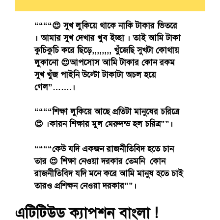
““““😍 সুখ লুকিয়ে থাকে নাকি টাকার ভিতরে
। আমার সুখ দেখার খুব ইচ্ছা । তাই আমি টাকা
কুচিকুচি করে ছিড়ে,,,,,,,, খুঁজেছি সুখটা কোথায়
লুকানো 😍আপসোস আমি টাকার কোন রকম
সুখ খুঁজ পাইনি উল্টো টাকাটা অচল হয়ে
গেল”…….।
““““শিক্ষা লুকিয়ে আছে প্রতিটা মানুষের চরিত্রে
😍 ।কারন শিক্ষার মুল মেরুদন্ড হল চরিত্র””।
““““কেউ যদি একজন রাজনীতিবিদ হতে চান
তার 😍 শিক্ষা নেওয়া দরকার তেমনি কোন
রাজনীতিবিদ যদি মনে করে আমি মানুষ হতে চাই
তারও প্রশিক্ষন নেওয়া দরকার””।
এটিটিউড ক্যাপশন বাংলা !