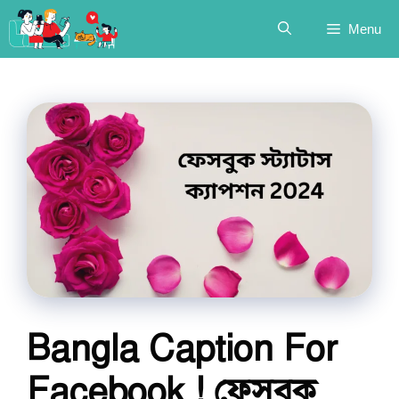
Skip
Menu
to
content
Bangla Caption For
Facebook ! ফেসবুক