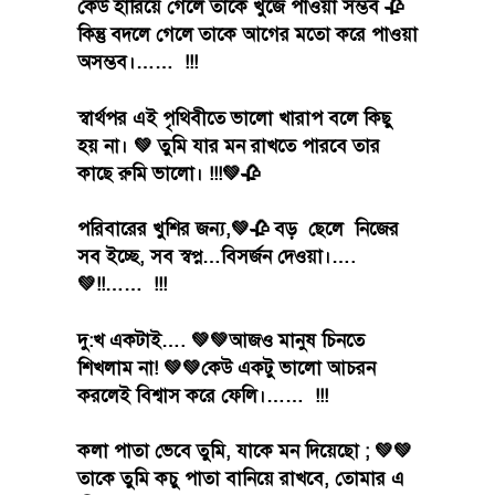
কেউ হারিয়ে গেলে তাকে খুঁজে পাওয়া সম্ভব 🥀
কিন্তু বদলে গেলে তাকে আগের মতো করে পাওয়া
অসম্ভব।…… !!!
স্বার্থপর এই পৃথিবীতে ভালো খারাপ বলে কিছু
হয় না। 💚 তুমি যার মন রাখতে পারবে তার
কাছে রুমি ভালো। !!!💚🥀
পরিবারের খুশির জন্য,💚🥀 বড় ছেলে নিজের
সব ইচ্ছে, সব স্বপ্ন…বিসর্জন দেওয়া।….
💚!!…… !!!
দু:খ একটাই…. 💚💚আজও মানুষ চিনতে
শিখলাম না! 💚💚কেউ একটু ভালো আচরন
করলেই বিশ্বাস করে ফেলি।…… !!!
কলা পাতা ভেবে তুমি, যাকে মন দিয়েছো ; 💚💚
তাকে তুমি কচু পাতা বানিয়ে রাখবে, তোমার এ