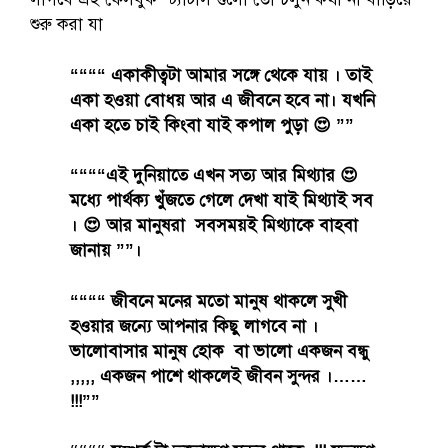
শুরু করা যা
““““ একাকীত্বটা আমার সঙ্গে থেকে যায় । তাই
একা হওয়া বোধয় আর এ জীবনে হবে না। যখনি
একা হতে চাই কিংবা যাই কপাল পুড়া 😍 ””
““““এই দুনিয়াতে এখন সত্য আর মিথ্যার 😍
মধ্যে পার্থক্য খুঁজতে গেলে দেখা যাই মিথ্যাই সব
। 😍 আর মানুষরা সবসময়ই মিথ্যাকে বাহবা
জানায় ””।
““““ জীবনে মনের মতো মানুষ থাকলে সুখী
হওয়ার জন্যে আপনার কিছু লাগবে না ।
ভালোবাসার মানুষ হোক বা ভালো একজন বন্ধু
,,,,, একজন পাশে থাকলেই জীবন সুন্দর ।……
!!!””