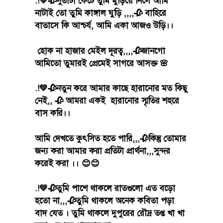
.!💚🥀সুতাটা কেটে তুমি মুড়িয়ে নিলে আমি
নাটাই তো তুমি কাঙ্গাল ঘুড়ি ,,,,🥀 বাহিরে
বাতাসে কি আশ্চর্য, আমি একা আজও উড়ি।।
হোক না হাজার মেইল দূরত্ব,,,,🥀জানগো
আমিতো তুমারই প্রেমেই সাগরে আসক্ত 🌸
.!💚🥀নতুন করে আমার কাছে হারানোর মত কিছু
নেই,, 🥀 আমরা একই হারানোর স্মৃতির শহরে
বাস করি।।
আমি দেখতে কুৎসিত হতে পারি,,,🥀কিন্তু তোমার
জন্য করা আমার করা প্রতিটা প্রার্থনা,,,সুন্দর
করেই করা ।। 😊😊
.!💚🥀তুমি পাশে থাকলে রাতগুলো এত বড়ো
হতো না,,,🥀তুমি থাকলে অনেক কবিতা পড়া
বাদ যেত । তুমি থাকলে দুপুরের রৌদ্র তপ্ত খা খা