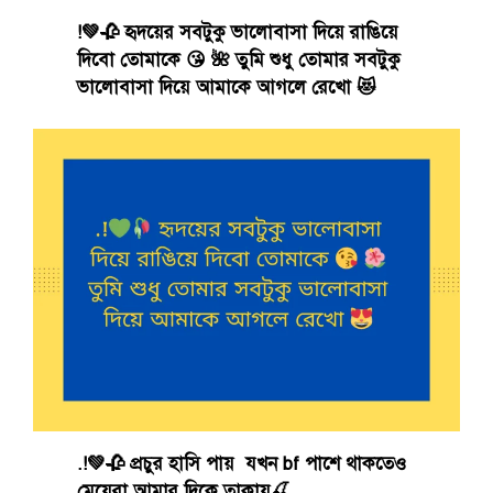
!💚🥀 হৃদয়ের সবটুকু ভালোবাসা দিয়ে রাঙিয়ে
দিবো তোমাকে 😘 🌺 তুমি শুধু তোমার সবটুকু
ভালোবাসা দিয়ে আমাকে আগলে রেখো 😻
.!💚🥀 প্রচুর হাসি পায় যখন bf পাশে থাকতেও
মেয়েরা আমার দিকে তাকায়🍒