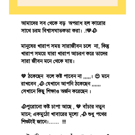
আমাদের সব থেকে বড় অপরাধ হল কারোর
সাথে চরম বিশ্বাসঘাতকতা করা। .!💚🥀
মানুষের খারাপ সময় সারাজীবন চলে না, কিন্তু
খারাপ সময়ে যারা খারাপ আচরণ করে তাদের
সারা জীবন মনে থেকে যায়।
💚 ঠকেছেন বলে কষ্ট পাবেন না ,,,,,। 😍 মনে
রাখবেন ,🥀 যেখানে আপনি ঠকেছেন ,,,,,,
সেখানে কিছু শিক্ষাও অর্জন করেছেন ।
🥀পুরোনো কষ্ট চাপা আছে , 💚 বাঁচার নতুন
মানে; একমুঠো খাবারের মূল্যে ,🥀 শুধু পথের
শিশুটাই জানে।…… !!!