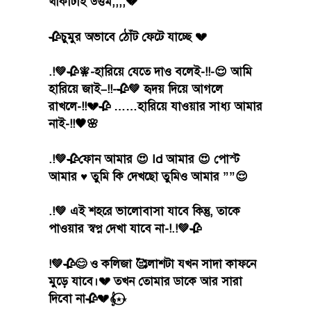
থাকাটাই উত্তম,,,,💔
🥀চুমুর অভাবে ঠোঁট ফেটে যাচ্ছে 💔
.!💚🥀🧚‍-হারিয়ে যেতে দাও বলেই-!!-😌 আমি
হারিয়ে জাই–!!-🥀💚 হৃদয় দিয়ে আগলে
রাখলে-!!💔🥀 ……হারিয়ে যাওয়ার সাধ্য আমার
নাই-!!🖤🌸
.!💚🥀ফোন আমার 😍 Id আমার 😍 পোস্ট
আমার ♥️ তুমি কি দেখছো তুমিও আমার ””😌
.!💚 এই শহরে ভালোবাসা যাবে কিন্তু, তাকে
পাওয়ার স্বপ্ন দেখা যাবে না-!.!💚🥀
!💚🥀😊 ও কলিজা 🥰লাশটা যখন সাদা কাফনে
মুড়ে যাবে।💔 তখন তোমার ডাকে আর সারা
দিবো না🥀💔𝄞⋆⃝⋆