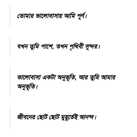
তোমার ভালোবাসায় আমি পূর্ণ।
যখন তুমি পাশে, তখন পৃথিবী সুন্দর।
ভালোবাসা একটা অনুভূতি, আর তুমি আমার
অনুভূতি।
জীবনের ছোট ছোট মুহূর্তেই আনন্দ।