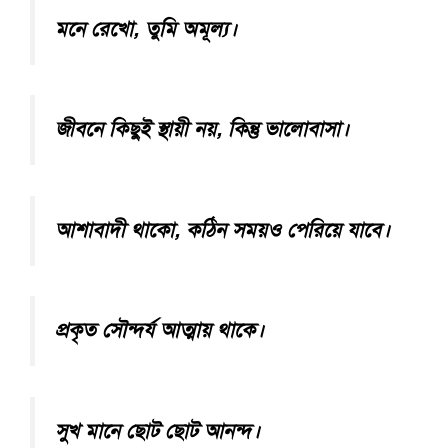
মনে রেখো, তুমি অমূল্য।
জীবনে কিছুই স্থায়ী নয়, কিন্তু ভালোবাসা।
আশাবাদী থাকো, কঠিন সময়ও পেরিয়ে যাবে।
প্রকৃত সৌন্দর্য আত্মায় থাকে।
সুখ মানে ছোট ছোট আনন্দ।