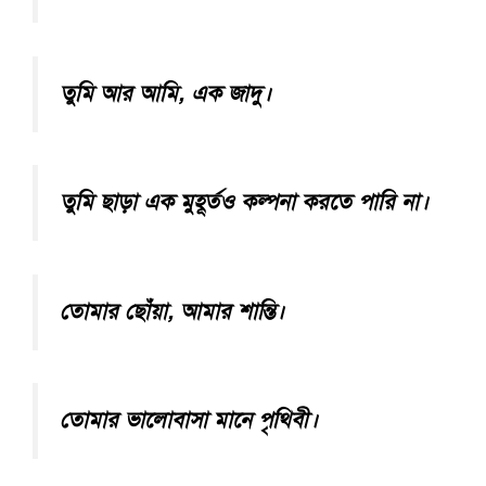
তুমি আর আমি, এক জাদু।
তুমি ছাড়া এক মুহূর্তও কল্পনা করতে পারি না।
তোমার ছোঁয়া, আমার শান্তি।
তোমার ভালোবাসা মানে পৃথিবী।