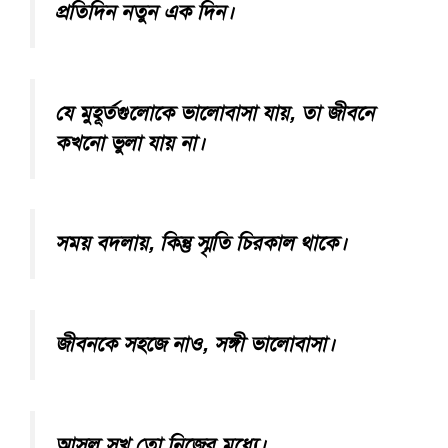
প্রতিদিন নতুন এক দিন।
যে মুহূর্তগুলোকে ভালোবাসা যায়, তা জীবনে
কখনো ভুলা যায় না।
সময় বদলায়, কিন্তু স্মৃতি চিরকাল থাকে।
জীবনকে সহজে নাও, সঙ্গী ভালোবাসা।
আসল সুখ তো নিজের মধ্যে।