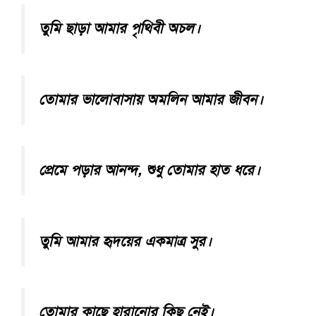
তুমি ছাড়া আমার পৃথিবী অচল।
তোমার ভালোবাসায় অমলিন আমার জীবন।
প্রেমে পড়ার আনন্দ, শুধু তোমার হাত ধরে।
তুমি আমার হৃদয়ের একমাত্র সুর।
তোমার কাছে হারানোর কিছু নেই।