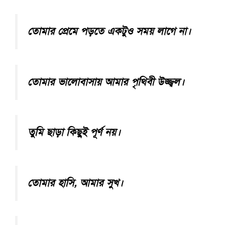
তোমার প্রেমে পড়তে একটুও সময় লাগে না।
তোমার ভালোবাসায় আমার পৃথিবী উজ্জ্বল।
তুমি ছাড়া কিছুই পূর্ণ নয়।
তোমার হাসি, আমার সুখ।