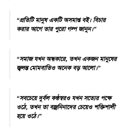
“প্রতিটি মানুষ একটি অসমাপ্ত বই। বিচার
করার আগে তার পুরো গল্প জানুন।”
“সমাজ যখন অন্ধকারে, তখন একজন মানুষের
জ্বলন্ত মোমবাতিও অনেক বড় আলো।”
“সবচেয়ে দুর্বল কণ্ঠস্বরও যখন সত্যের পক্ষে
ওঠে, তখন তা বজ্রনিনাদের চেয়েও শক্তিশালী
হয়ে ওঠে।”