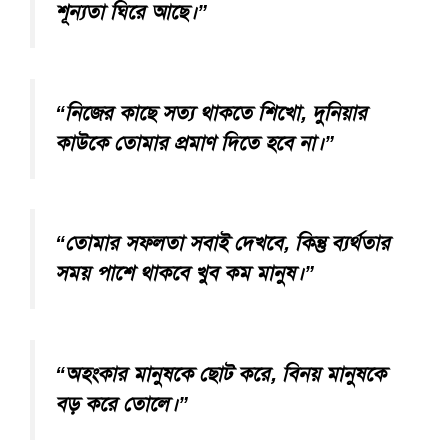
শূন্যতা ঘিরে আছে।”
“নিজের কাছে সত্য থাকতে শিখো, দুনিয়ার
কাউকে তোমার প্রমাণ দিতে হবে না।”
“তোমার সফলতা সবাই দেখবে, কিন্তু ব্যর্থতার
সময় পাশে থাকবে খুব কম মানুষ।”
“অহংকার মানুষকে ছোট করে, বিনয় মানুষকে
বড় করে তোলে।”