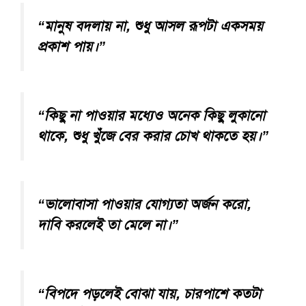
“মানুষ বদলায় না, শুধু আসল রূপটা একসময়
প্রকাশ পায়।”
“কিছু না পাওয়ার মধ্যেও অনেক কিছু লুকানো
থাকে, শুধু খুঁজে বের করার চোখ থাকতে হয়।”
“ভালোবাসা পাওয়ার যোগ্যতা অর্জন করো,
দাবি করলেই তা মেলে না।”
“বিপদে পড়লেই বোঝা যায়, চারপাশে কতটা