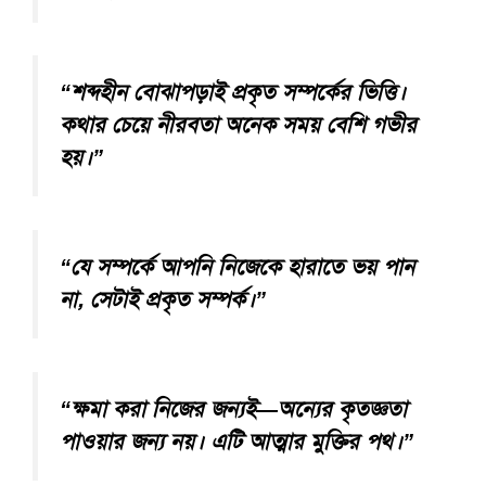
“শব্দহীন বোঝাপড়াই প্রকৃত সম্পর্কের ভিত্তি।
কথার চেয়ে নীরবতা অনেক সময় বেশি গভীর
হয়।”
“যে সম্পর্কে আপনি নিজেকে হারাতে ভয় পান
না, সেটাই প্রকৃত সম্পর্ক।”
“ক্ষমা করা নিজের জন্যই—অন্যের কৃতজ্ঞতা
পাওয়ার জন্য নয়। এটি আত্মার মুক্তির পথ।”