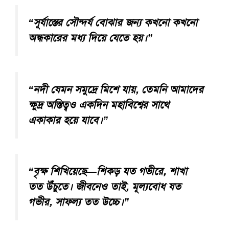
“সূর্যাস্তের সৌন্দর্য বোঝার জন্য কখনো কখনো
অন্ধকারের মধ্য দিয়ে যেতে হয়।”
“নদী যেমন সমুদ্রে মিশে যায়, তেমনি আমাদের
ক্ষুদ্র অস্তিত্বও একদিন মহাবিশ্বের সাথে
একাকার হয়ে যাবে।”
“বৃক্ষ শিখিয়েছে—শিকড় যত গভীরে, শাখা
তত উঁচুতে। জীবনেও তাই, মূল্যবোধ যত
গভীর, সাফল্য তত উচ্চে।”