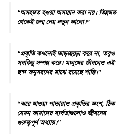
“অসহমত হওয়া অসম্মান করা নয়। ভিন্নমত
থেকেই জন্ম নেয় নতুন আলো।”
“প্রকৃতি কখনোই তাড়াহুড়ো করে না, তবুও
সবকিছু সম্পন্ন করে। মানুষের জীবনেও এই
ছন্দ অনুসরণের মাঝে রয়েছে শান্তি।”
“ঝরে যাওয়া পাতারাও প্রকৃতির অংশ, ঠিক
যেমন আমাদের ব্যর্থতাগুলোও জীবনের
গুরুত্বপূর্ণ অধ্যায়।”