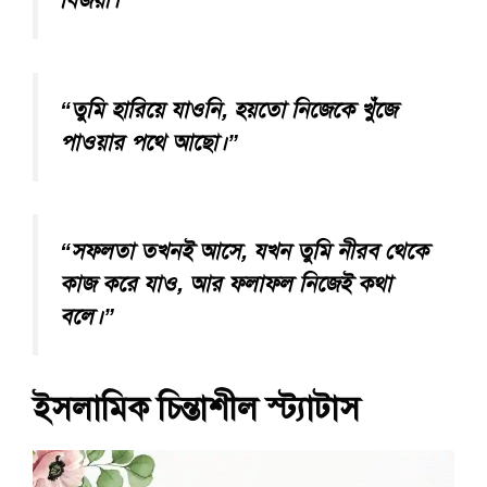
বিজয়ী।”
“তুমি হারিয়ে যাওনি, হয়তো নিজেকে খুঁজে
পাওয়ার পথে আছো।”
“সফলতা তখনই আসে, যখন তুমি নীরব থেকে
কাজ করে যাও, আর ফলাফল নিজেই কথা
বলে।”
ইসলামিক চিন্তাশীল স্ট্যাটাস