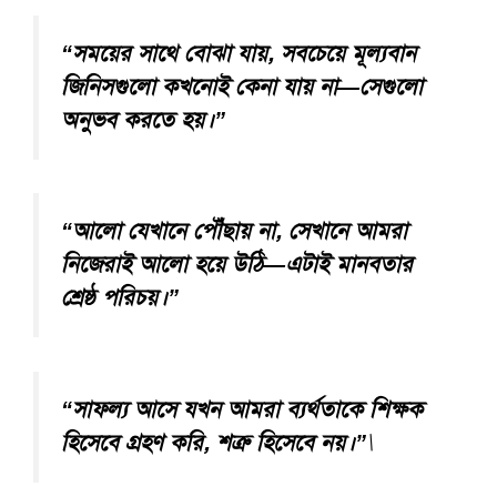
“সময়ের সাথে বোঝা যায়, সবচেয়ে মূল্যবান
জিনিসগুলো কখনোই কেনা যায় না—সেগুলো
অনুভব করতে হয়।”
“আলো যেখানে পৌঁছায় না, সেখানে আমরা
নিজেরাই আলো হয়ে উঠি—এটাই মানবতার
শ্রেষ্ঠ পরিচয়।”
“সাফল্য আসে যখন আমরা ব্যর্থতাকে শিক্ষক
হিসেবে গ্রহণ করি, শত্রু হিসেবে নয়।”
\